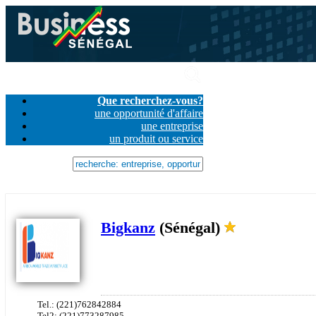
Que recherchez-vous?
une opportunité d'affaire
une entreprise
un produit ou service
Bigkanz
(Sénégal)
Tel.: (221)762842884
Tel2: (221)773287985