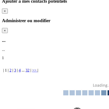
Ajouter a mes contacts potentiels
×
Administrer ou modifier
×
...
...
1
|
1
|
2
|
3
|
4
...
32
|
>>
|