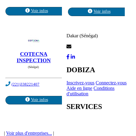
Voir infos
Voir infos
Dakar (Sénégal)
Contactez-Nous
COTECNA
INSPECTION
(Sénégal)
DOBIZA
Inscrivez-vous
Connectez-vous
(221)338221407
Aide en ligne
Conditions
d'utilisation
Voir infos
SERVICES
|
Voir plus d'entreprises...
|