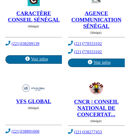
CARACTÈRE
AGENCE
CONSEIL SÉNÉGAL
COMMUNICATION
SÉNÉGAL
(Sénégal)
(Sénégal)
(221)338209139
(221)778553102
(221)778553102
Voir infos
Voir infos
VFS GLOBAL
CNCR | CONSEIL
NATIONAL DE
(Sénégal)
CONCERTAT...
(Sénégal)
(221)338891600
(221)338277453