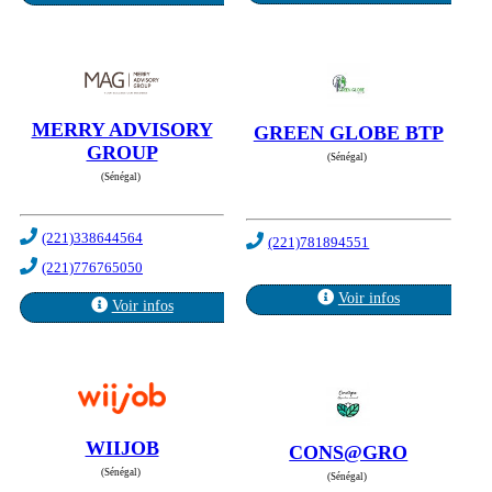
MERRY ADVISORY
GREEN GLOBE BTP
GROUP
(Sénégal)
(Sénégal)
(221)338644564
(221)781894551
(221)776765050
Voir infos
Voir infos
WIIJOB
CONS@GRO
(Sénégal)
(Sénégal)