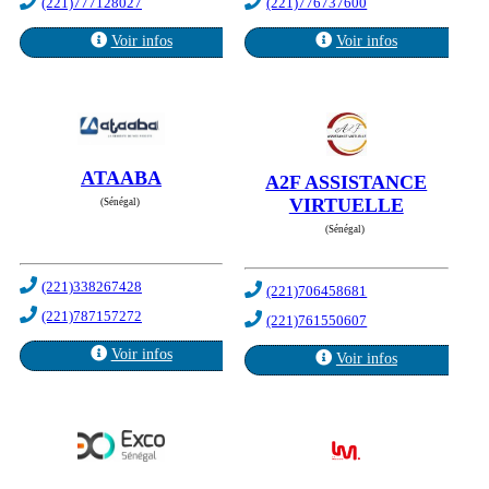
(221)777128027
(221)776737600
Voir infos
Voir infos
ATAABA
A2F ASSISTANCE
VIRTUELLE
(Sénégal)
(Sénégal)
(221)338267428
(221)706458681
(221)787157272
(221)761550607
Voir infos
Voir infos