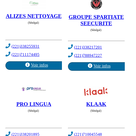
ALIZES NETTOYAGE
GROUPE SPARTIATE
SEECURITE
(Sénégal)
(Sénégal)
(221)338255931
(221)338217201
(221)711174495
(221)788947227
Voir infos
Voir infos
PRO LINGUA
KLAAK
(Sénégal)
(Sénégal)
(221)338201895
(221)710045548