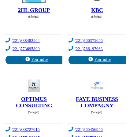
2HL GROUP
KBC
(Sénégal)
(Sénégal)
(221)338482564
(221)766375656
(221)773695899
(221)766197963
Voir infos
Voir infos
OPTIMUS
FAYE BUSINESS
CONSULTING
COMPAGNY
(Sénégal)
(Sénégal)
(221)338727015
(221)765456956