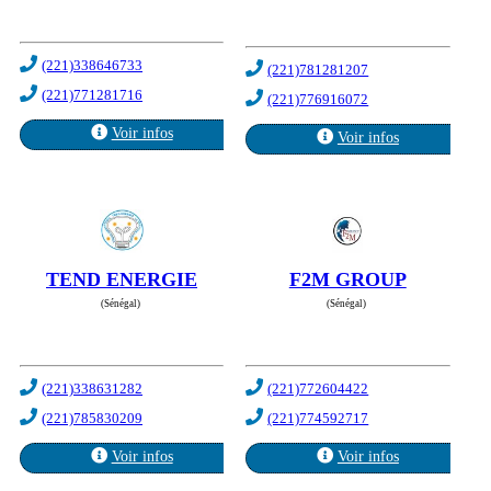
(221)338646733
(221)781281207
(221)771281716
(221)776916072
Voir infos
Voir infos
TEND ENERGIE
F2M GROUP
(Sénégal)
(Sénégal)
(221)338631282
(221)772604422
(221)785830209
(221)774592717
Voir infos
Voir infos