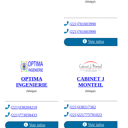
(Sénégal)
(221)761603990
(221)761603990
Voir infos
CABINET J
OPTIMA
MONTEIL
INGENIERIE
(Sénégal)
(Sénégal)
(221)338217362
(221)338204219
(221)221775791023
(221)773058433
Voir infos
Voir infos