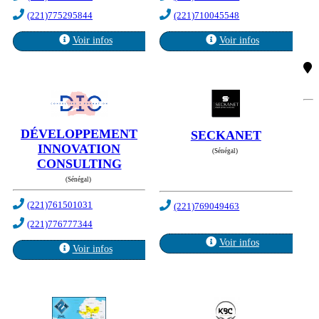
(221)775295844
(221)710045548
Voir infos
Voir infos
DÉVELOPPEMENT
SECKANET
INNOVATION
(Sénégal)
CONSULTING
(Sénégal)
(221)761501031
(221)769049463
(221)776777344
Voir infos
Voir infos