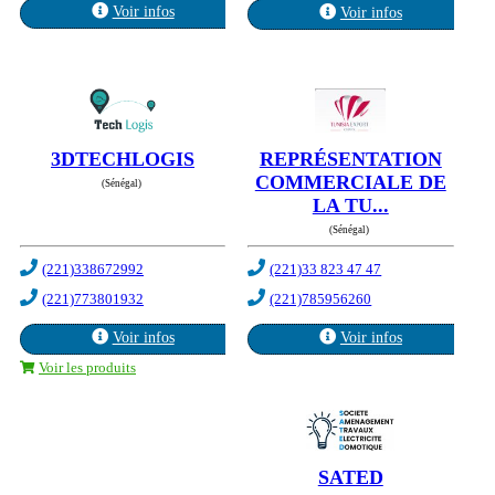
Voir infos
Voir infos
3DTECHLOGIS
REPRÉSENTATION
COMMERCIALE DE
(Sénégal)
LA TU...
(Sénégal)
(221)338672992
(221)33 823 47 47
(221)773801932
(221)785956260
Voir infos
Voir infos
Voir les produits
SATED