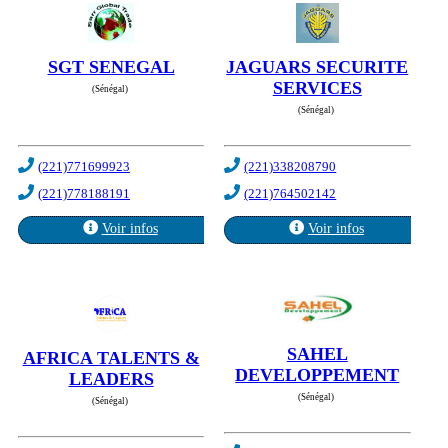
SGT SENEGAL
JAGUARS SECURITE
SERVICES
(Sénégal)
(Sénégal)
(221)771699923
(221)338208790
(221)778188191
(221)764502142
Voir infos
Voir infos
SAHEL
AFRICA TALENTS &
DEVELOPPEMENT
LEADERS
(Sénégal)
(Sénégal)