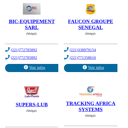
BIC-EQUIPEMENT
FAUCON GROUPE
SARL
SENEGAL
(Sénégal)
(Sénégal)
(221)772785892
(221)338979154
(221)772785892
(221)771358616
Voir infos
Voir infos
TRACKING AFRICA
SUPERS-LUB
SYSTEMS
(Sénégal)
(Sénégal)