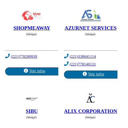
SHOPMEAWAY
AZURNET SERVICES
(Sénégal)
(Sénégal)
(221)778289939
(221)338641114
(221)778140131
Voir infos
Voir infos
SIBU
ALIX CORPORATION
(Sénégal)
(Sénégal)