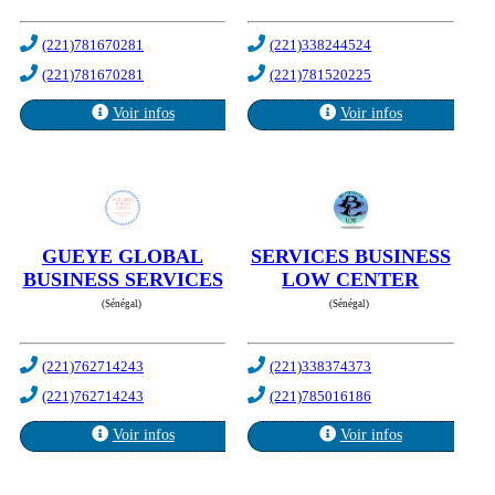
(221)781670281
(221)338244524
(221)781670281
(221)781520225
Voir infos
Voir infos
GUEYE GLOBAL
SERVICES BUSINESS
BUSINESS SERVICES
LOW CENTER
(Sénégal)
(Sénégal)
(221)762714243
(221)338374373
(221)762714243
(221)785016186
Voir infos
Voir infos