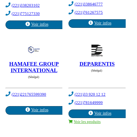
(221)338646777
(221)338203102
(221)761267575
(221)775127330
Voir infos
Voir infos
HAMAFEE GROUP
DEPARENTIS
INTERNATIONAL
(Sénégal)
(Sénégal)
(221)221765599390
(221)33 920 12 12
(221)781649999
Voir infos
Voir infos
Voir les produits