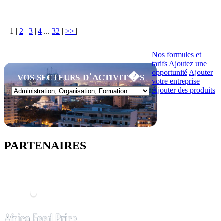
|
1
|
2
|
3
|
4
...
32
|
>>
|
Nos formules et
tarifs
Ajoutez une
opportunité
Ajouter
vos secteurs d'activit�s
votre entreprise
Ajouter des produits
PARTENAIRES