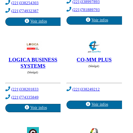
(221)338997893
(221)338254303
(221)781889793
(221)774932387
Voir infos
Voir infos
LOGICA BUSINESS
CO-MM PLUS
SYSTEMS
(Sénégal)
(Sénégal)
(221)338201833
(221)338249212
(221)774335849
Voir infos
Voir infos