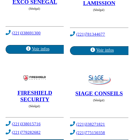
EXCO SENEGAL
LAMISSION
(Sénégal)
(Sénégal)
(221)338691300
(221)781344677
Voir infos
Voir infos
FIRESHIELD
SIAGE CONSEILS
SECURITY
(Sénégal)
(Sénégal)
(221)338015716
(221)338271821
(221)779282682
(221)775150358