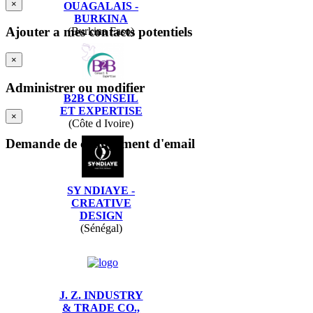
×
OUAGALAIS -
BURKINA
Ajouter a mes contacts potentiels
(Burkina Faso)
×
Administrer ou modifier
B2B CONSEIL
ET EXPERTISE
×
(Côte d Ivoire)
Demande de changement d'email
SY NDIAYE -
CREATIVE
DESIGN
(Sénégal)
J. Z. INDUSTRY
& TRADE CO.,