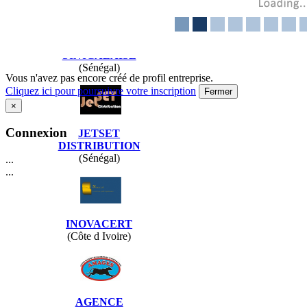
ASSURANCE LA
SéCURITé
SéNéGALAISE
(Sénégal)
Vous n'avez pas encore créé de profil entreprise.
Cliquez ici pour poursuivre votre inscription
Fermer
×
Connexion
JETSET
DISTRIBUTION
(Sénégal)
...
...
INOVACERT
(Côte d Ivoire)
AGENCE