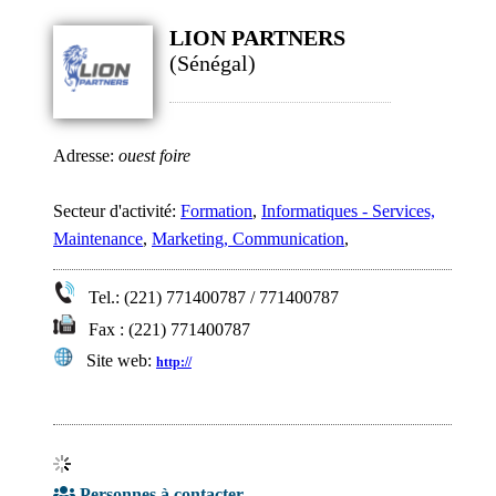
LION PARTNERS
(Sénégal)
Adresse:
ouest foire
Secteur d'activité:
Formation
,
Informatiques - Services,
Maintenance
,
Marketing, Communication
,
Tel.: (221) 771400787 / 771400787
Fax : (221) 771400787
Site web:
http://
Personnes à contacter