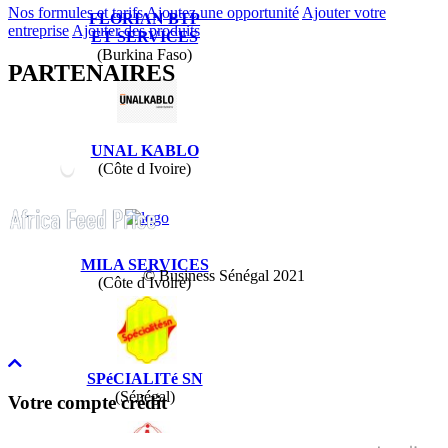
Nos formules et tarifs
Ajoutez une opportunité
Ajouter votre
FLORIAN BTP
entreprise
Ajouter des produits
ET SERVICES
(Burkina Faso)
PARTENAIRES
UNAL KABLO
(Côte d Ivoire)
MILA SERVICES
© Business Sénégal 2021
(Côte d Ivoire)
SPéCIALITé SN
(Sénégal)
Votre compte crédit