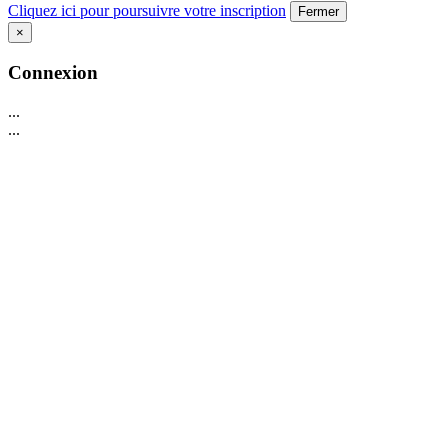
Cliquez ici pour poursuivre votre inscription
Fermer
×
Connexion
...
...