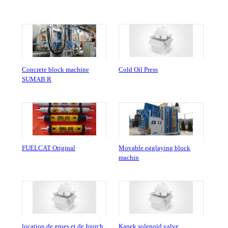
Concrete block machine
Cold Oil Press
SUMAB R
FUELCAT Original
Movable egglaying block
machin
location de grues et de fourch
Kanek solenoid valve